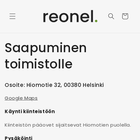
Ohita ja
siirry
sisältöön
Ostoskori
Saapuminen
toimistolle
Osoite: Hiomotie 32, 00380 Helsinki
Google Maps
Käynti kiinteistöön
Kiinteistön pääovet sijaitsevat Hiomotien puolella.
Pysäköinti